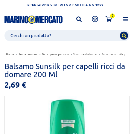
SPEDIZIONE GRATUITA A PARTIRE DA 490€
0
Home
Per la persona
Detergenza persona
Shampoo-balsamo
Balsamo sunsilk per capelli ricci da domare 200 ml
Balsamo Sunsilk per capelli ricci da
domare 200 Ml
2,69 €