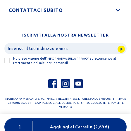
CONTATTACI SUBITO
ISCRIVITI ALLA NOSTRA NEWSLETTER
Ho preso visione dell'
ed acconsento al
INFORMATIVA SULLA PRIVACY
trattamento dei miei dati personali
MARINO FA MERCATO S.P.A. - N° ISCR. REG. IMPRESE DI AREZZO: 00878500511 - P. IVA E
C.F.: 00878500511 - CAPITALE SOCIALE DELIBERATO: € 11.000.000,00 INTERAMENTE
VERSATO
PRIVACY POLICY
COOKIE POLICY
Aggiungi al Carrello
(
2,69
€)