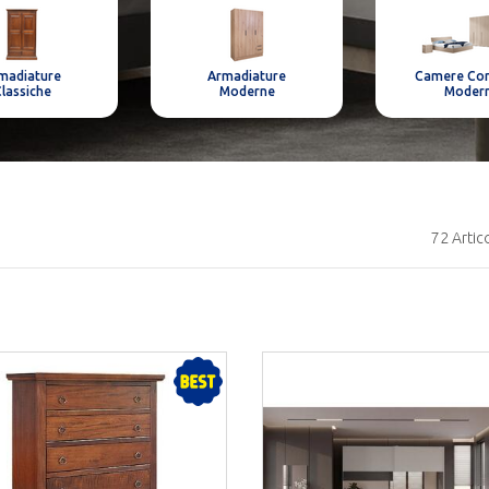
madiature
Armadiature
Camere Co
lassiche
Moderne
Moder
72
Artico