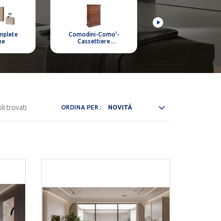
mplete
Comodini-Como'-
Comodini-Como'-
ne
Cassettiere
Cassettiere Moder
Classiche
li trovati
ORDINA PER :