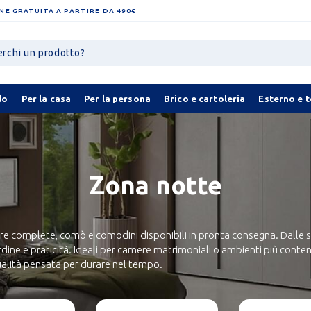
NE GRATUITA A PARTIRE DA 490€
do
Per la casa
Per la persona
Brico e cartoleria
Esterno e 
Zona notte
 complete, comò e comodini disponibili in pronta consegna. Dalle solu
ine e praticità. Ideali per camere matrimoniali o ambienti più contenu
qualità pensata per durare nel tempo.