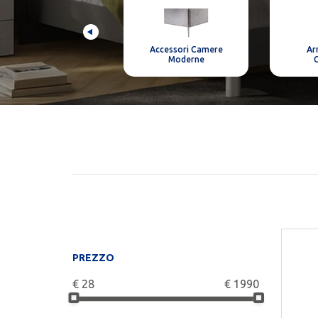
Comodini-Como'-
Accessori Camere
Ar
Cassettiere Moderne
Moderne
C
PREZZO
€
28
€
1990