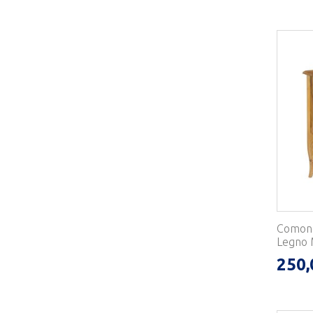
Comonci
Legno M
250,