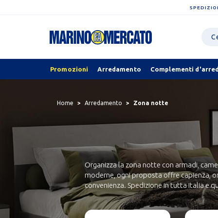
SPEDIZIO
Promozioni
Arredamento
Complementi d'arre
Home
Arredamento
Zona notte
Organizza la zona notte con armadi, camere
moderne, ogni proposta offre capienza, ord
convenienza. Spedizione in tutta Italia e 