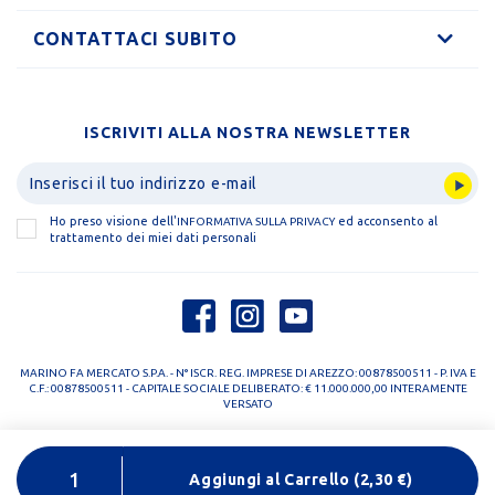
CONTATTACI SUBITO
ISCRIVITI ALLA NOSTRA NEWSLETTER
Ho preso visione dell'
ed acconsento al
INFORMATIVA SULLA PRIVACY
trattamento dei miei dati personali
MARINO FA MERCATO S.P.A. - N° ISCR. REG. IMPRESE DI AREZZO: 00878500511 - P. IVA E
C.F.: 00878500511 - CAPITALE SOCIALE DELIBERATO: € 11.000.000,00 INTERAMENTE
VERSATO
PRIVACY POLICY
COOKIE POLICY
Aggiungi al Carrello
(
2,30
€)