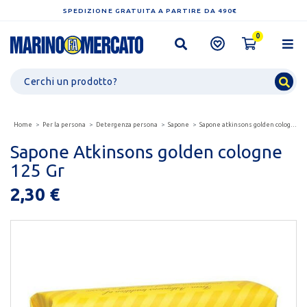
SPEDIZIONE GRATUITA A PARTIRE DA 490€
0
Home
Per la persona
Detergenza persona
Sapone
Sapone atkinsons golden cologne 125 gr
Sapone Atkinsons golden cologne
125 Gr
2,30 €