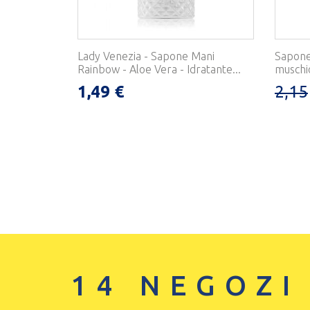
Lady Venezia - Sapone Mani
Sapone 
Rainbow - Aloe Vera - Idratante...
muschio
1,49 €
2,15
14 NEGOZI