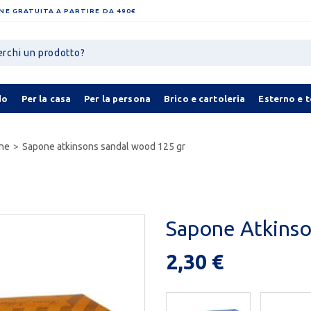
NE GRATUITA A PARTIRE DA 490€
do
Per la casa
Per la persona
Brico e cartoleria
Esterno e 
ne
Sapone atkinsons sandal wood 125 gr
Sapone Atkinso
2,30 €