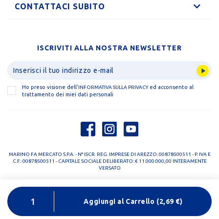
CONTATTACI SUBITO
ISCRIVITI ALLA NOSTRA NEWSLETTER
Ho preso visione dell'
ed acconsento al
INFORMATIVA SULLA PRIVACY
trattamento dei miei dati personali
MARINO FA MERCATO S.P.A. - N° ISCR. REG. IMPRESE DI AREZZO: 00878500511 - P. IVA E
C.F.: 00878500511 - CAPITALE SOCIALE DELIBERATO: € 11.000.000,00 INTERAMENTE
VERSATO
PRIVACY POLICY
COOKIE POLICY
Aggiungi al Carrello
(
2,69
€)
DESIGNED BY