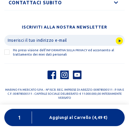
CONTATTACI SUBITO
ISCRIVITI ALLA NOSTRA NEWSLETTER
Ho preso visione dell'
ed acconsento al
INFORMATIVA SULLA PRIVACY
trattamento dei miei dati personali
MARINO FA MERCATO S.P.A. - N° ISCR. REG. IMPRESE DI AREZZO: 00878500511 - P. IVA E
C.F.: 00878500511 - CAPITALE SOCIALE DELIBERATO: € 11.000.000,00 INTERAMENTE
VERSATO
PRIVACY POLICY
COOKIE POLICY
Aggiungi al Carrello
(
4,49
€)
DESIGNED BY