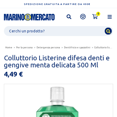
SPEDIZIONE GRATUITA A PARTIRE DA 490€
0
Home
Per la persona
Detergenza persona
Dentifricio e spazzolini
Colluttorio listerine difesa denti e gengive menta...
Colluttorio Listerine difesa denti e
gengive menta delicata 500 Ml
4,49 €