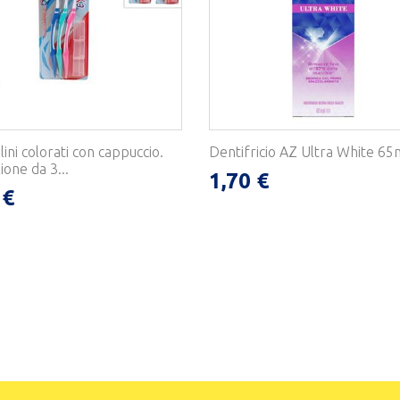
ini colorati con cappuccio.
Dentifricio AZ Ultra White 65
one da 3...
1,70 €
 €