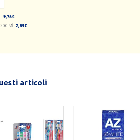
)
9,75€
e 500 Ml
2,69€
esti articoli