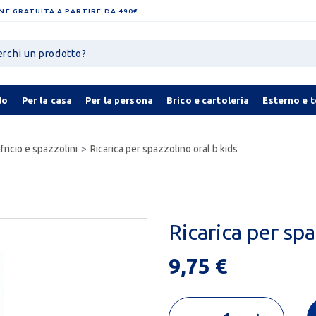
NE GRATUITA A PARTIRE DA 490€
do
Per la casa
Per la persona
Brico e cartoleria
Esterno e 
fricio e spazzolini
Ricarica per spazzolino oral b kids
Ricarica per spa
9,75 €