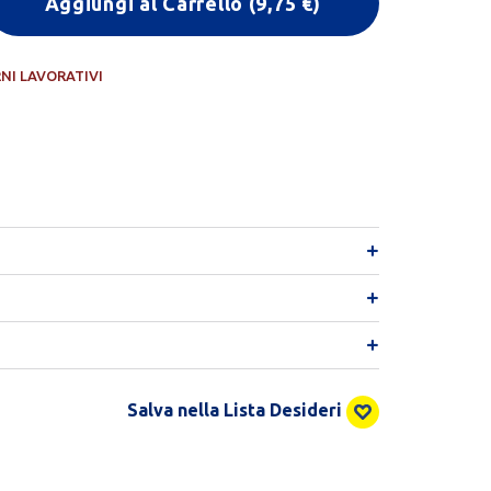
Aggiungi al Carrello
(
9,75
€)
RNI LAVORATIVI
Salva nella Lista Desideri