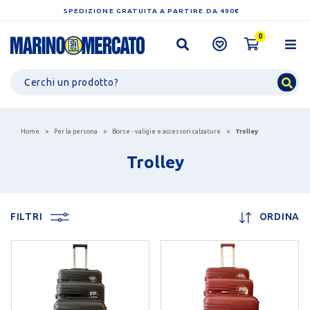
SPEDIZIONE GRATUITA A PARTIRE DA 490€
0
Home
Per la persona
Borse - valigie e accessori calzature
Trolley
Trolley
FILTRI
ORDINA