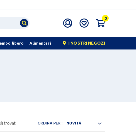
0
I NOSTRI NEGOZI
tempo libero
Alimentari
li trovati
ORDINA PER :