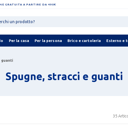
NE GRATUITA A PARTIRE DA 490€
do
Per la casa
Per la persona
Brico e cartoleria
Esterno e 
e guanti
Spugne, stracci e guanti
35
Artico