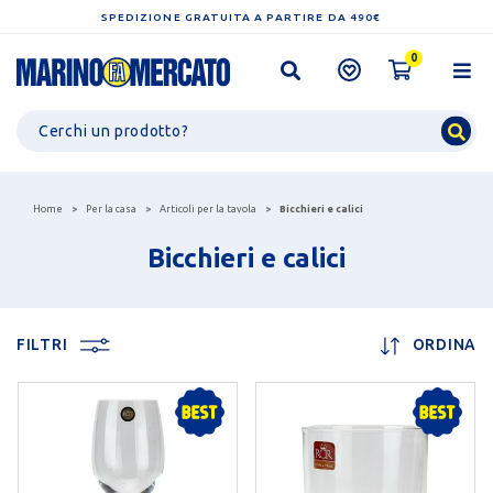
SPEDIZIONE GRATUITA A PARTIRE DA 490€
0
Home
Per la casa
Articoli per la tavola
Bicchieri e calici
Bicchieri e calici
FILTRI
ORDINA