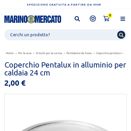
SPEDIZIONE GRATUITA A PARTIRE DA 490€
0
Home
Per la casa
Articoli per la cucina
Pentolame da fuoco
Coperchio pentalux in alluminio per caldaia 24 cm
Coperchio Pentalux in alluminio per
caldaia 24 cm
2,00 €