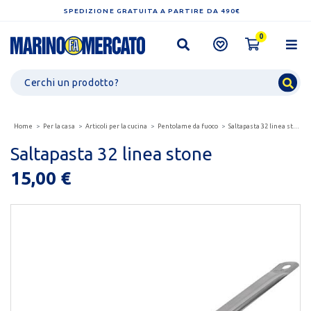
SPEDIZIONE GRATUITA A PARTIRE DA 490€
0
Home
Per la casa
Articoli per la cucina
Pentolame da fuoco
Saltapasta 32 linea stone
Saltapasta 32 linea stone
15,00 €