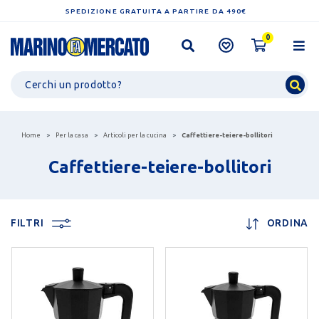
SPEDIZIONE GRATUITA A PARTIRE DA 490€
0
Home
Per la casa
Articoli per la cucina
Caffettiere-teiere-bollitori
Caffettiere-teiere-bollitori
FILTRI
ORDINA