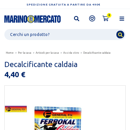
SPEDIZIONE GRATUITA A PARTIRE DA 490€
0
Home
Per la casa
Articoli per la casa
Assi da stiro
Decalcificante caldaia
Decalcificante caldaia
4,40 €