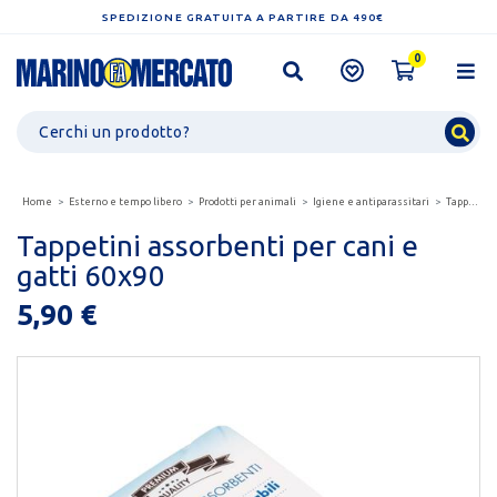
SPEDIZIONE GRATUITA A PARTIRE DA 490€
0
Home
Esterno e tempo libero
Prodotti per animali
Igiene e antiparassitari
Tappetini assorbenti per cani e gatti 60x90
Tappetini assorbenti per cani e
gatti 60x90
5,90 €