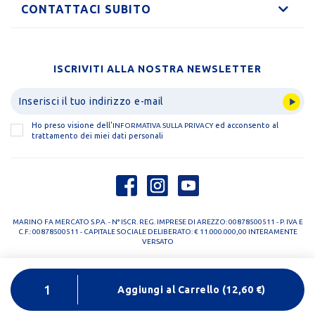
CONTATTACI SUBITO
ISCRIVITI ALLA NOSTRA NEWSLETTER
Ho preso visione dell'
ed acconsento al
INFORMATIVA SULLA PRIVACY
trattamento dei miei dati personali
MARINO FA MERCATO S.P.A. - N° ISCR. REG. IMPRESE DI AREZZO: 00878500511 - P. IVA E
C.F.: 00878500511 - CAPITALE SOCIALE DELIBERATO: € 11.000.000,00 INTERAMENTE
VERSATO
PRIVACY POLICY
COOKIE POLICY
Aggiungi al Carrello
(
12,60
€)
DESIGNED BY