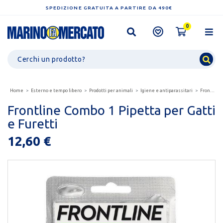
SPEDIZIONE GRATUITA A PARTIRE DA 490€
0
Home
Esterno e tempo libero
Prodotti per animali
Igiene e antiparassitari
Frontline combo 1 pipetta per gatti e furetti
Frontline Combo 1 Pipetta per Gatti
e Furetti
12,60 €