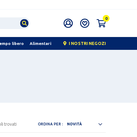
0
I NOSTRI NEGOZI
tempo libero
Alimentari
li trovati
ORDINA PER :