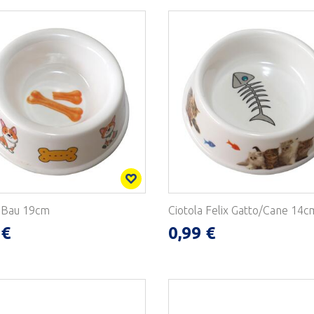
a Bau 19cm
Ciotola Felix Gatto/Cane 14c
 €
0,99 €