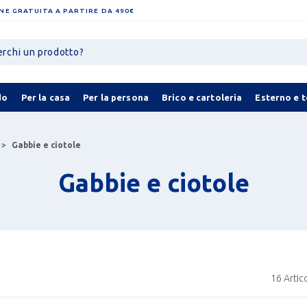
NE GRATUITA A PARTIRE DA 490€
do
Per la casa
Per la persona
Brico e cartoleria
Esterno e 
Gabbie e ciotole
Gabbie e ciotole
16
Artico