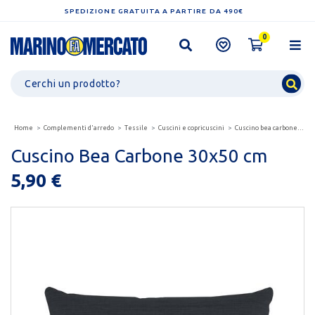
SPEDIZIONE GRATUITA A PARTIRE DA 490€
0
Home
Complementi d'arredo
Tessile
Cuscini e copricuscini
Cuscino bea carbone 30x50 cm
Cuscino Bea Carbone 30x50 cm
5,90 €