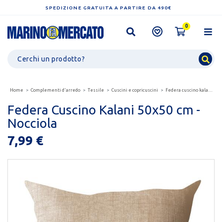
SPEDIZIONE GRATUITA A PARTIRE DA 490€
0
Home
Complementi d'arredo
Tessile
Cuscini e copricuscini
Federa cuscino kalani 50x50 cm - nocciola
Federa Cuscino Kalani 50x50 cm -
Nocciola
7,99 €