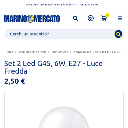
SPEDIZIONE GRATUITA A PARTIRE DA 490€
0
Home
Complementi d'arredo
Illuminazione
Lampadine led
Set 2 led g45, 6w, e27 - luce fredda
Set 2 Led G45, 6W, E27 - Luce
Fredda
2,50 €