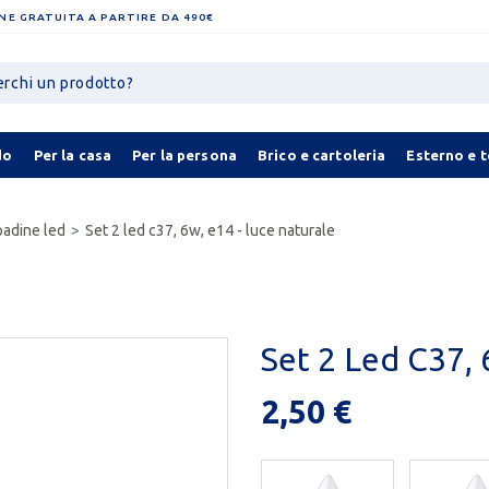
NE GRATUITA A PARTIRE DA 490€
do
Per la casa
Per la persona
Brico e cartoleria
Esterno e 
adine led
Set 2 led c37, 6w, e14 - luce naturale
Set 2 Led C37, 
2,50 €