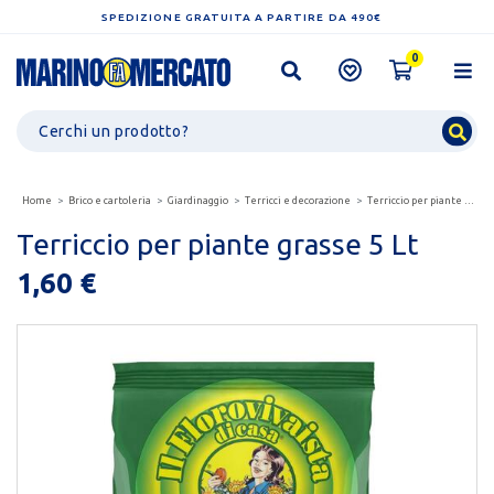
SPEDIZIONE GRATUITA A PARTIRE DA 490€
0
Home
Brico e cartoleria
Giardinaggio
Terricci e decorazione
Terriccio per piante grasse 5 lt
Terriccio per piante grasse 5 Lt
1,60 €