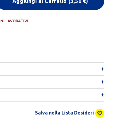
Aggiungi al Carrello
(
3,50
€)
RNI LAVORATIVI
Salva nella Lista Desideri