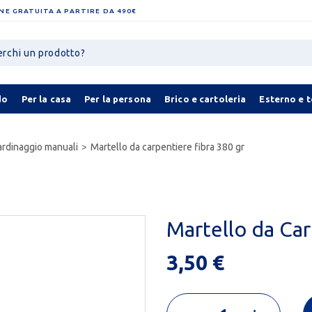
NE GRATUITA A PARTIRE DA 490€
do
Per la casa
Per la persona
Brico e cartoleria
Esterno e 
ardinaggio manuali
Martello da carpentiere fibra 380 gr
Martello da Car
3,50 €