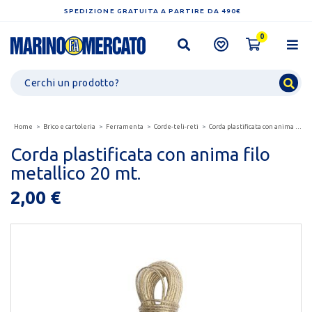
SPEDIZIONE GRATUITA A PARTIRE DA 490€
0
Home
Brico e cartoleria
Ferramenta
Corde-teli-reti
Corda plastificata con anima filo metallico 20 mt.
Corda plastificata con anima filo
metallico 20 mt.
2,00 €