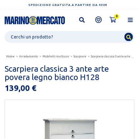
SPEDIZIONE GRATUITA A PARTIRE DA 490€
0
Home
Arredamento
Mobiletti multiuso
Scarpiere
Scarpiera classica 3 ante arte povera legno bianco...
Scarpiera classica 3 ante arte
povera legno bianco H128
139,00 €