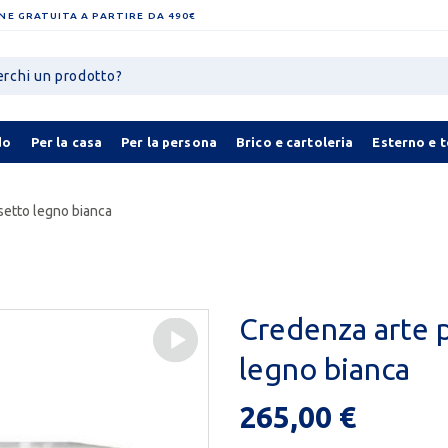
NE GRATUITA A PARTIRE DA 490€
do
Per la casa
Per la persona
Brico e cartoleria
Esterno e 
setto legno bianca
Credenza arte p
legno bianca
265,00 €