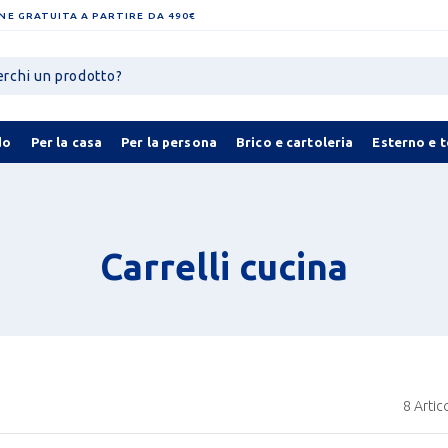
NE GRATUITA A PARTIRE DA 490€
do
Per la casa
Per la persona
Brico e cartoleria
Esterno e 
Carrelli cucina
8
Artico