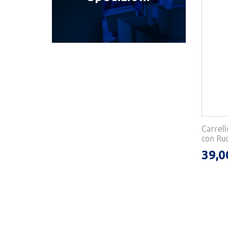
Carrell
con Ruot
39,0