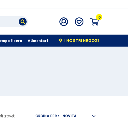
0
I NOSTRI NEGOZI
tempo libero
Alimentari
li trovati
ORDINA PER :