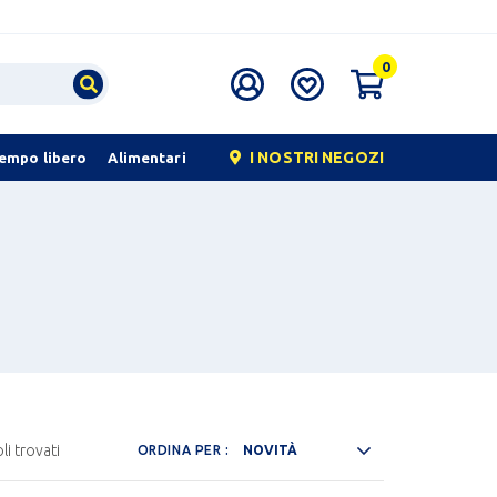
0
I NOSTRI NEGOZI
tempo libero
Alimentari
li trovati
ORDINA PER :