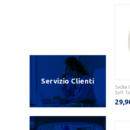
Servizio Clienti
Sedile 
Soft To
29,9