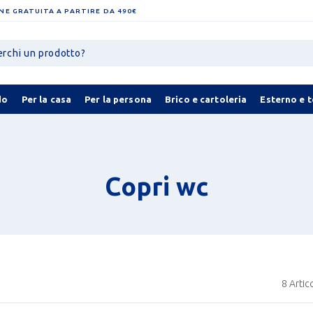
NE GRATUITA A PARTIRE DA 490€
do
Per la casa
Per la persona
Brico e cartoleria
Esterno e 
Copri wc
8
Artico