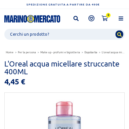
SPEDIZIONE GRATUITA A PARTIRE DA 490€
0
Home
Per la persona
Make up - profumi e bigiotteria
Dopobarba
L'oreal acqua micellare struccante 400ml
L'Oreal acqua micellare struccante
400ML
4,45 €