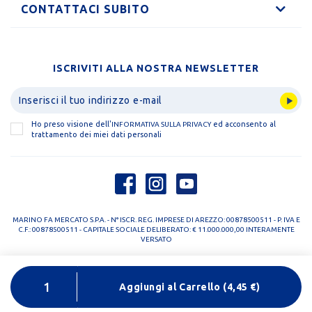
CONTATTACI SUBITO
ISCRIVITI ALLA NOSTRA NEWSLETTER
Ho preso visione dell'
ed acconsento al
INFORMATIVA SULLA PRIVACY
trattamento dei miei dati personali
MARINO FA MERCATO S.P.A. - N° ISCR. REG. IMPRESE DI AREZZO: 00878500511 - P. IVA E
C.F.: 00878500511 - CAPITALE SOCIALE DELIBERATO: € 11.000.000,00 INTERAMENTE
VERSATO
PRIVACY POLICY
COOKIE POLICY
Aggiungi al Carrello
(
4,45
€)
DESIGNED BY