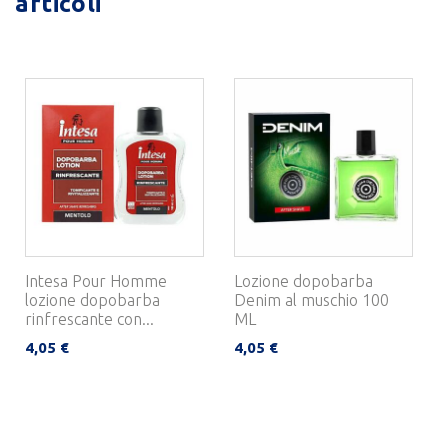
articoli
Intesa Pour Homme
Lozione dopobarba
lozione dopobarba
Denim al muschio 100
rinfrescante con...
ML
4,05 €
4,05 €