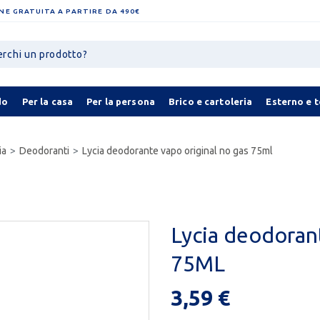
NE GRATUITA A PARTIRE DA 490€
do
Per la casa
Per la persona
Brico e cartoleria
Esterno e 
ia
Deodoranti
Lycia deodorante vapo original no gas 75ml
Lycia deodorant
75ML
3,59 €