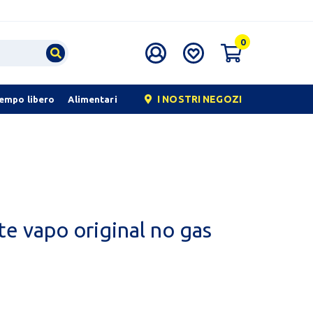
0
I NOSTRI NEGOZI
tempo libero
Alimentari
e vapo original no gas