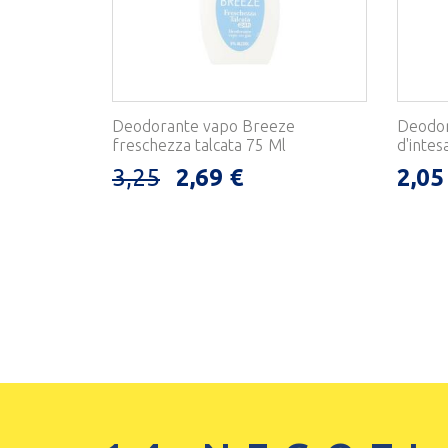
Deodorante vapo Breeze
Deodor
freschezza talcata 75 Ml
d'intes
3,25
2,69 €
2,05