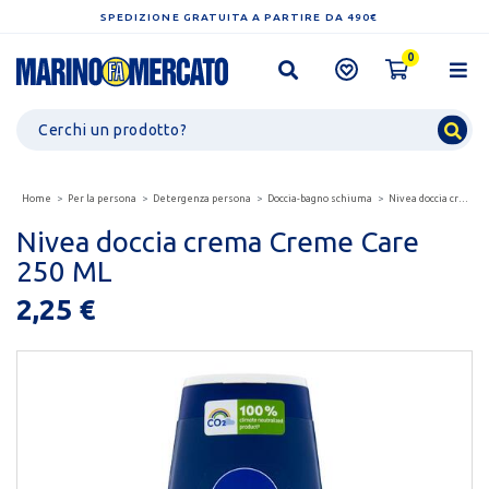
SPEDIZIONE GRATUITA A PARTIRE DA 490€
0
Home
Per la persona
Detergenza persona
Doccia-bagno schiuma
Nivea doccia crema creme care 250 ml
Nivea doccia crema Creme Care
250 ML
2,25 €