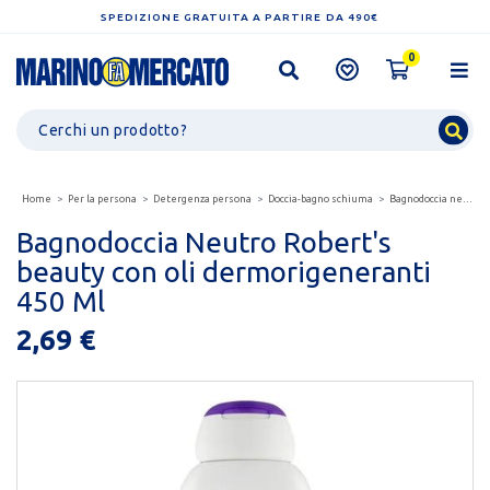
SPEDIZIONE GRATUITA A PARTIRE DA 490€
0
Home
Per la persona
Detergenza persona
Doccia-bagno schiuma
Bagnodoccia neutro robert's beauty con oli dermorigeneranti...
Bagnodoccia Neutro Robert's
beauty con oli dermorigeneranti
450 Ml
2,69 €