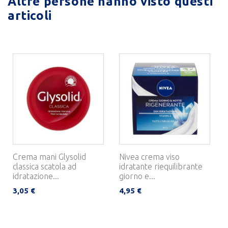
Altre persone hanno visto questi
articoli
Crema mani Glysolid
Nivea crema viso
classica scatola ad
idratante riequilibrante
idratazione...
giorno e...
3,05 €
4,95 €