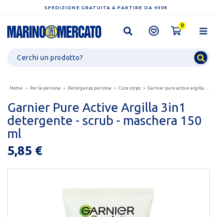
SPEDIZIONE GRATUITA A PARTIRE DA 490€
0
Home
Per la persona
Detergenza persona
Cura corpo
Garnier pure active argilla 3in1 detergente - scrub...
Garnier Pure Active Argilla 3in1
detergente - scrub - maschera 150
ml
5,85 €