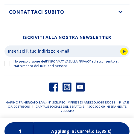
CONTATTACI SUBITO
ISCRIVITI ALLA NOSTRA NEWSLETTER
Ho preso visione dell'
ed acconsento al
INFORMATIVA SULLA PRIVACY
trattamento dei miei dati personali
MARINO FA MERCATO S.P.A. - N° ISCR. REG. IMPRESE DI AREZZO: 00878500511 - P. IVA E
C.F.: 00878500511 - CAPITALE SOCIALE DELIBERATO: € 11.000.000,00 INTERAMENTE
VERSATO
PRIVACY POLICY
COOKIE POLICY
Aggiungi al Carrello
(
5,85
€)