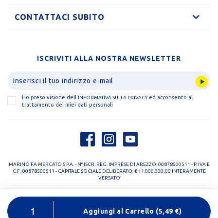
CONTATTACI SUBITO
ISCRIVITI ALLA NOSTRA NEWSLETTER
Ho preso visione dell'
ed acconsento al
INFORMATIVA SULLA PRIVACY
trattamento dei miei dati personali
MARINO FA MERCATO S.P.A. - N° ISCR. REG. IMPRESE DI AREZZO: 00878500511 - P. IVA E
C.F.: 00878500511 - CAPITALE SOCIALE DELIBERATO: € 11.000.000,00 INTERAMENTE
VERSATO
PRIVACY POLICY
COOKIE POLICY
Aggiungi al Carrello
(
5,49
€)