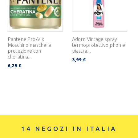
Pantene Pro-V x
Adorn Vintage spray
Moschino maschera
termoprotettivo phon e
protezione con
piastra...
cheratina...
3,99 €
6,29 €
14 NEGOZI IN ITALIA