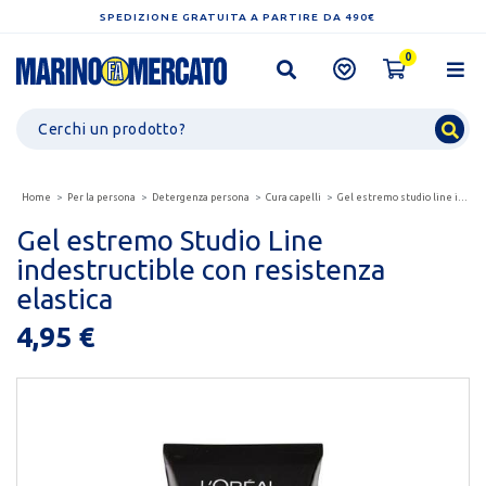
SPEDIZIONE GRATUITA A PARTIRE DA 490€
0
Home
Per la persona
Detergenza persona
Cura capelli
Gel estremo studio line indestructible con resistenza...
Gel estremo Studio Line
indestructible con resistenza
elastica
4,95 €