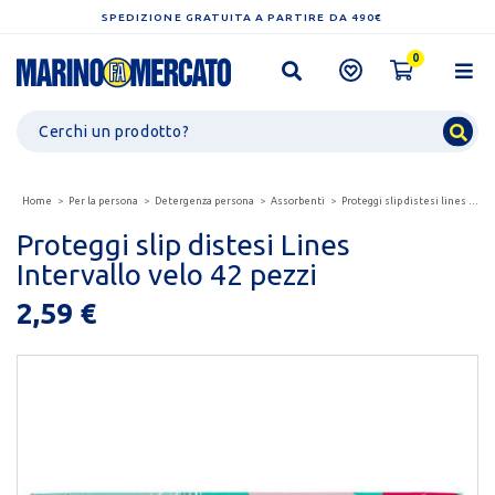
SPEDIZIONE GRATUITA A PARTIRE DA 490€
0
Home
Per la persona
Detergenza persona
Assorbenti
Proteggi slip distesi lines intervallo velo 42 pezzi
Proteggi slip distesi Lines
Intervallo velo 42 pezzi
2,59 €