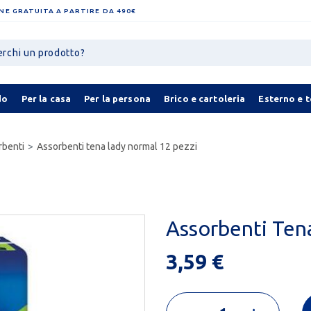
NE GRATUITA A PARTIRE DA 490€
do
Per la casa
Per la persona
Brico e cartoleria
Esterno e 
rbenti
Assorbenti tena lady normal 12 pezzi
Assorbenti Tena
3,59 €