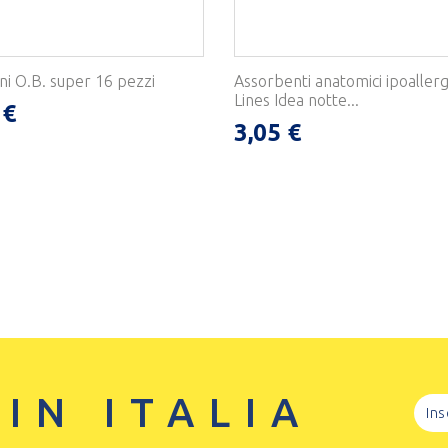
i O.B. super 16 pezzi
Assorbenti anatomici ipoallerg
Lines Idea notte...
 €
3,05 €
 IN ITALIA