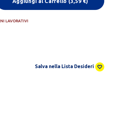
Aggiungi al Carrello
(
3,59
€)
RNI LAVORATIVI
Salva nella Lista Desideri