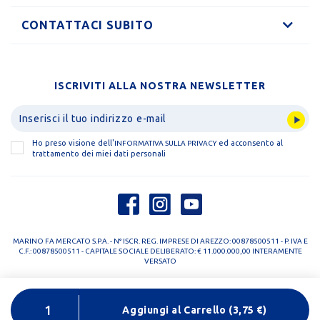
CONTATTACI SUBITO
ISCRIVITI ALLA NOSTRA NEWSLETTER
Ho preso visione dell'
ed acconsento al
INFORMATIVA SULLA PRIVACY
trattamento dei miei dati personali
MARINO FA MERCATO S.P.A. - N° ISCR. REG. IMPRESE DI AREZZO: 00878500511 - P. IVA E
C.F.: 00878500511 - CAPITALE SOCIALE DELIBERATO: € 11.000.000,00 INTERAMENTE
VERSATO
PRIVACY POLICY
COOKIE POLICY
Aggiungi al Carrello
(
3,75
€)