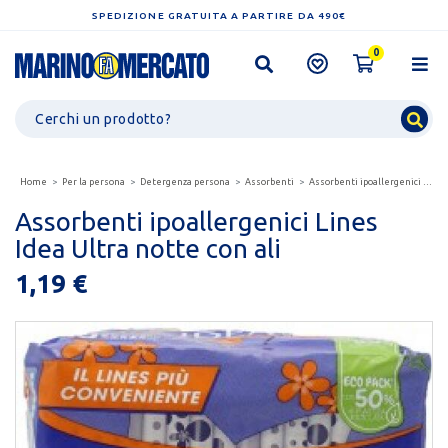
SPEDIZIONE GRATUITA A PARTIRE DA 490€
0
Home
Per la persona
Detergenza persona
Assorbenti
Assorbenti ipoallergenici lines idea ultra notte con...
Assorbenti ipoallergenici Lines
Idea Ultra notte con ali
1,19 €