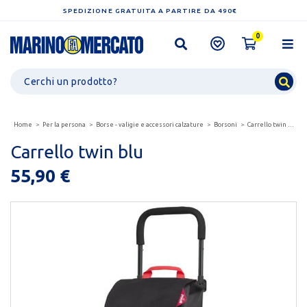
SPEDIZIONE GRATUITA A PARTIRE DA 490€
0
Home
Per la persona
Borse - valigie e accessori calzature
Borsoni
Carrello twin blu
Carrello twin blu
55,90 €