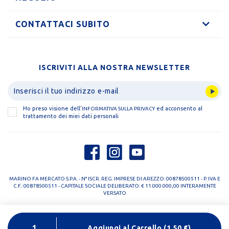
CONTATTACI SUBITO
ISCRIVITI ALLA NOSTRA NEWSLETTER
Ho preso visione dell'
ed acconsento al
INFORMATIVA SULLA PRIVACY
trattamento dei miei dati personali
MARINO FA MERCATO S.P.A. - N° ISCR. REG. IMPRESE DI AREZZO: 00878500511 - P. IVA E
C.F.: 00878500511 - CAPITALE SOCIALE DELIBERATO: € 11.000.000,00 INTERAMENTE
VERSATO
PRIVACY POLICY
COOKIE POLICY
Aggiungi al Carrello
(
1,50
€)