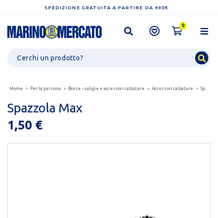
SPEDIZIONE GRATUITA A PARTIRE DA 490€
0
Home
Per la persona
Borse - valigie e accessori calzature
Accessori calzature
Spazzola max
Spazzola Max
1,50 €