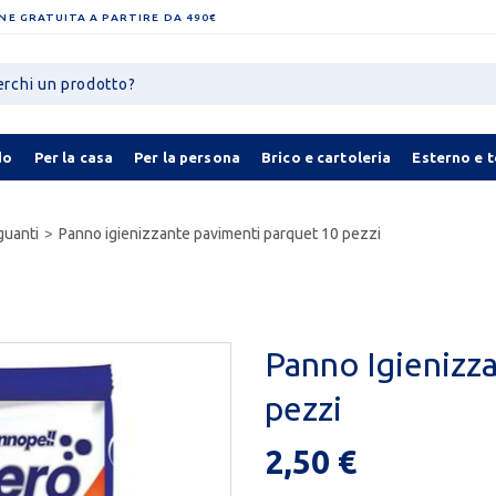
NE GRATUITA A PARTIRE DA 490€
do
Per la casa
Per la persona
Brico e cartoleria
Esterno e 
guanti
Panno igienizzante pavimenti parquet 10 pezzi
Panno Igienizz
pezzi
2,50 €