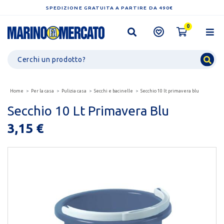
SPEDIZIONE GRATUITA A PARTIRE DA 490€
0
Home
Per la casa
Pulizia casa
Secchi e bacinelle
Secchio 10 lt primavera blu
Secchio 10 Lt Primavera Blu
3,15 €