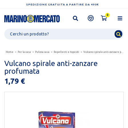
SPEDIZIONE GRATUITA A PARTIRE DA 490€
0
Home
Per la casa
Pulizia casa
Repellenti e topicidi
Vulcano spirale anti-zanzare profumata
Vulcano spirale anti-zanzare
profumata
1,79 €