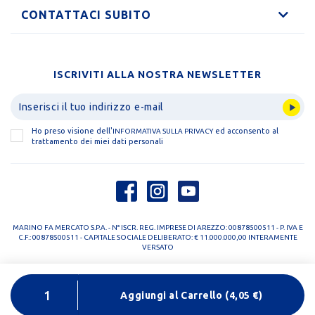
CONTATTACI SUBITO
ISCRIVITI ALLA NOSTRA NEWSLETTER
Ho preso visione dell'
ed acconsento al
INFORMATIVA SULLA PRIVACY
trattamento dei miei dati personali
MARINO FA MERCATO S.P.A. - N° ISCR. REG. IMPRESE DI AREZZO: 00878500511 - P. IVA E
C.F.: 00878500511 - CAPITALE SOCIALE DELIBERATO: € 11.000.000,00 INTERAMENTE
VERSATO
PRIVACY POLICY
COOKIE POLICY
Aggiungi al Carrello
(
4,05
€)
DESIGNED BY