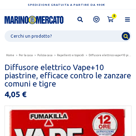
SPEDIZIONE GRATUITA A PARTIRE DA 490€
0
Home
Per la casa
Pulizia casa
Repellenti e topicidi
Diffusore elettrico vape+10 piastrine, efficace contro...
Diffusore elettrico Vape+10
piastrine, efficace contro le zanzare
comuni e tigre
4,05 €