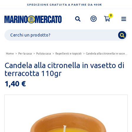
SPEDIZIONE GRATUITA A PARTIRE DA 490€
0
Home
Per la casa
Pulizia casa
Repellenti e topicidi
Candela alla citronella in vasetto di terracotta 110gr
Candela alla citronella in vasetto di
terracotta 110gr
1,40 €