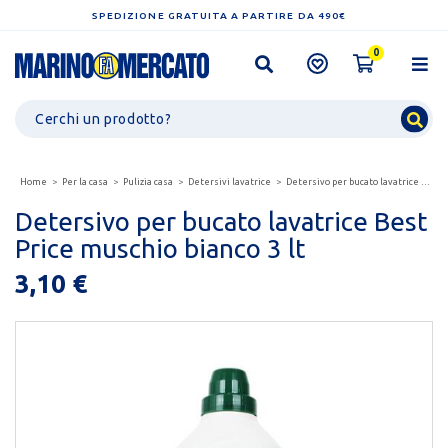
SPEDIZIONE GRATUITA A PARTIRE DA 490€
0
Home
Per la casa
Pulizia casa
Detersivi lavatrice
Detersivo per bucato lavatrice best price muschio bianco...
Detersivo per bucato lavatrice Best
Price muschio bianco 3 lt
3,10 €