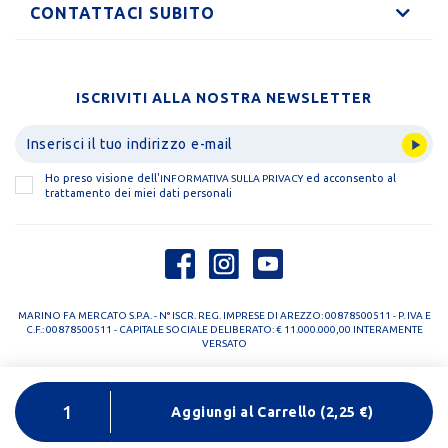
CONTATTACI SUBITO
ISCRIVITI ALLA NOSTRA NEWSLETTER
Ho preso visione dell'
ed acconsento al
INFORMATIVA SULLA PRIVACY
trattamento dei miei dati personali
MARINO FA MERCATO S.P.A. - N° ISCR. REG. IMPRESE DI AREZZO: 00878500511 - P. IVA E
C.F.: 00878500511 - CAPITALE SOCIALE DELIBERATO: € 11.000.000,00 INTERAMENTE
VERSATO
PRIVACY POLICY
COOKIE POLICY
Aggiungi al Carrello
(
2,25
€)
DESIGNED BY