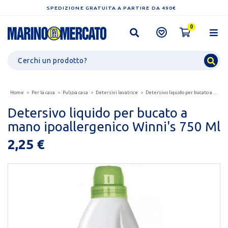
SPEDIZIONE GRATUITA A PARTIRE DA 490€
0
Home
Per la casa
Pulizia casa
Detersivi lavatrice
Detersivo liquido per bucato a mano ipoallergenico...
Detersivo liquido per bucato a
mano ipoallergenico Winni's 750 Ml
2,25 €