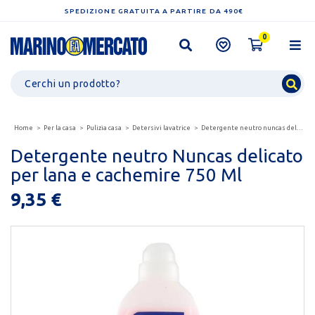
SPEDIZIONE GRATUITA A PARTIRE DA 490€
0
Home
Per la casa
Pulizia casa
Detersivi lavatrice
Detergente neutro nuncas delicato per lana e cachemire...
Detergente neutro Nuncas delicato
per lana e cachemire 750 Ml
9,35 €