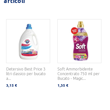
articoli
Detersivo Best Price 3
Soft Ammorbidente
litri classico per bucato
Concentrato 750 ml per
a...
Bucato - Magic...
3,15 €
1,35 €